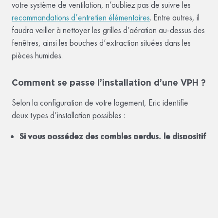
votre système de ventilation, n’oubliez pas de suivre les
recommandations d’entretien élémentaires
. Entre autres, il
faudra veiller à nettoyer les grilles d’aération au-dessus des
fenêtres, ainsi les bouches d’extraction situées dans les
pièces humides.
Comment se passe l’installation d’une VPH ?
Selon la configuration de votre logement, Eric identifie
deux types d’installation possibles :
Si vous possédez des combles perdus, le dispositif
sera placé sur un petit plancher, créant un
solivage
. Un chapeau sera installé sur la toiture,
permettant l’aspiration de l’air extérieur. Il sera raccordé
à l’appareil par une gaine isolée. Une seconde gaine
calorifugée le reliera à une sortie centrale située à
l’intérieur de votre habitation : c’est par cette ouverture