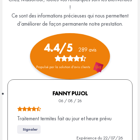
!
Ce sont des informations précieuses qui nous permettent
d’améliorer de façon permanente notre prestation.
4.4/5
289 avis
N
Propulsé par la solution d'avis clients
o
t
e
FANNY PUJOL
06 / 08 / 26
d
N
e
o
Traitement termites fait au jour et heure prévu
4
t
Signaler
e
,
Expérience du 22/07/26