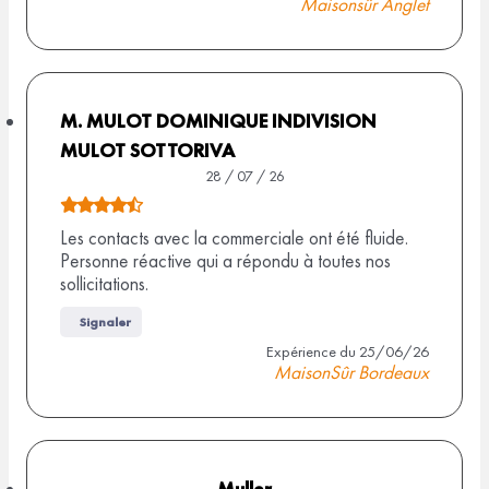
Maisonsûr Anglet
e
5
,
0
s
M. MULOT DOMINIQUE INDIVISION
u
MULOT SOTTORIVA
r
28 / 07 / 26
1
N
0
o
Les contacts avec la commerciale ont été fluide.
Personne réactive qui a répondu à toutes nos
a
t
sollicitations.
v
e
i
d
Signaler
s
e
Expérience du 25/06/26
MaisonSûr Bordeaux
4
,
5
s
Muller