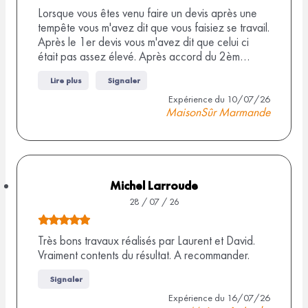
r
o
Lorsque vous êtes venu faire un devis après une
9
tempête vous m'avez dit que vous faisiez se travail.
t
Après le 1er devis vous m'avez dit que celui ci
a
e
était pas assez élevé. Après accord du 2èm…
v
d
i
Lire plus
Signaler
e
s
Expérience du 10/07/26
3
MaisonSûr Marmande
,
0
s
u
Michel Larroude
r
28 / 07 / 26
6
N
a
o
Très bons travaux réalisés par Laurent et David.
v
Vraiment contents du résultat. A recommander.
t
i
e
s
Signaler
d
Expérience du 16/07/26