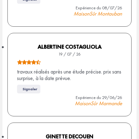
i
e
Expérience du 08/07/26
MaisonSûr Montauban
s
3
,
5
s
ALBERTINE COSTAGLIOLA
u
19 / 07 / 26
r
N
7
o
travaux réalisés après une étude précise. prix sans
a
surprise, à la date prévue.
t
v
e
i
Signaler
d
s
Expérience du 29/06/26
MaisonSûr Marmande
e
4
,
5
s
GINETTE DECOUEN