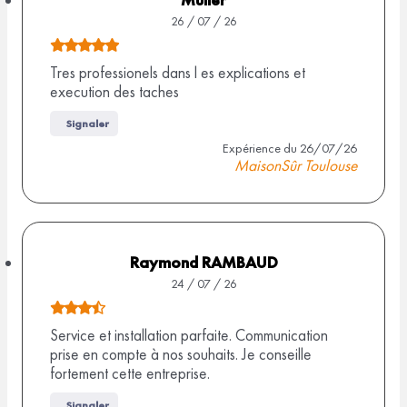
u
26 / 07 / 26
r
N
9
o
Tres professionels dans l es explications et
a
execution des taches
t
v
e
i
Signaler
d
s
Expérience du 26/07/26
MaisonSûr Toulouse
e
5
,
0
s
Raymond RAMBAUD
u
24 / 07 / 26
r
N
1
o
Service et installation parfaite. Communication
prise en compte à nos souhaits. Je conseille
0
t
fortement cette entreprise.
a
e
v
d
Signaler