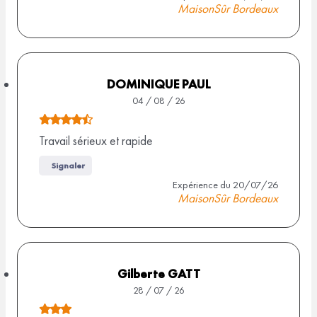
d
MaisonSûr Bordeaux
4
e
s
4
,
u
5
DOMINIQUE PAUL
r
s
04 / 08 / 26
2
u
N
r
o
Travail sérieux et rapide
8
9
t
9
Signaler
a
e
Expérience du 20/07/26
v
a
d
MaisonSûr Bordeaux
i
e
v
s
4
i
,
s
5
Gilberte GATT
s
28 / 07 / 26
u
N