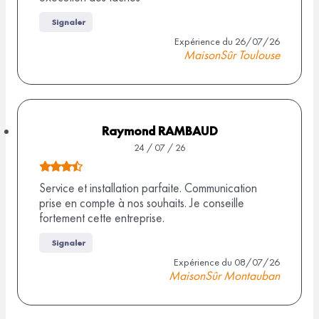
t
v
e
i
Signaler
d
s
Expérience du 26/07/26
MaisonSûr Toulouse
e
5
,
0
s
Raymond RAMBAUD
u
24 / 07 / 26
r
N
1
o
Service et installation parfaite. Communication
prise en compte à nos souhaits. Je conseille
0
t
fortement cette entreprise.
a
e
v
d
Signaler
i
e
Expérience du 08/07/26
MaisonSûr Montauban
s
3
,
5