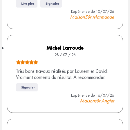
i
Lire plus
Signaler
e
s
Expérience du 10/07/26
3
MaisonSûr Marmande
,
0
s
u
Michel Larroude
r
28 / 07 / 26
6
N
a
o
Très bons travaux réalisés par Laurent et David.
v
Vraiment contents du résultat. A recommander.
t
i
e
s
Signaler
d
Expérience du 16/07/26
Maisonsûr Anglet
e
5
,
0