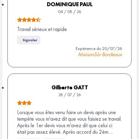
5
DOMINIQUE PAUL
r
s
04 / 08 / 26
2
u
N
r
o
Travail sérieux et rapide
8
9
t
9
Signaler
a
e
Expérience du 20/07/26
v
a
d
MaisonSûr Bordeaux
i
e
v
s
4
i
,
s
5
Gilberte GATT
s
28 / 07 / 26
u
N
r
o
Lorsque vous êtes venu faire un devis après une
9
tempête vous m'avez dit que vous faisiez se travail.
t
Après le 1er devis vous m'avez dit que celui ci
a
e
était pas assez élevé. Après accord du 2èm…
v
d