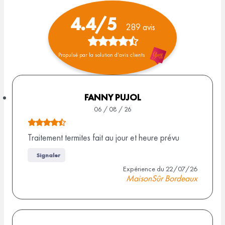
4.4/5
289 avis
N
Propulsé par la solution d'avis clients
o
t
e
FANNY PUJOL
06 / 08 / 26
d
N
e
o
Traitement termites fait au jour et heure prévu
4
t
Signaler
e
,
Expérience du 22/07/26
d
MaisonSûr Bordeaux
4
e
s
4
,
u