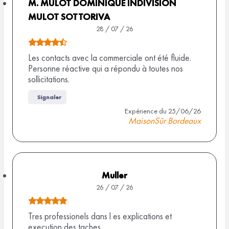
s
M. MULOT DOMINIQUE INDIVISION
u
MULOT SOTTORIVA
r
28 / 07 / 26
1
N
0
o
Les contacts avec la commerciale ont été fluide.
Personne réactive qui a répondu à toutes nos
a
t
sollicitations.
v
e
i
d
Signaler
s
e
Expérience du 25/06/26
MaisonSûr Bordeaux
4
,
5
s
Muller
u
26 / 07 / 26
r
N
9
o
Tres professionels dans l es explications et
a
execution des taches