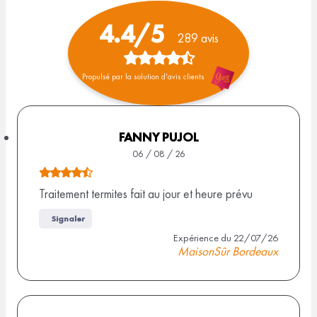
4.4/5
289 avis
N
Propulsé par la solution d'avis clients
o
t
e
FANNY PUJOL
06 / 08 / 26
d
N
e
o
Traitement termites fait au jour et heure prévu
4
t
Signaler
e
,
Expérience du 22/07/26
d
MaisonSûr Bordeaux
4
e
s
4
,
u