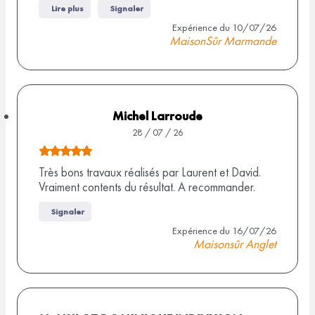
i
Lire plus
Signaler
e
s
Expérience du 10/07/26
3
MaisonSûr Marmande
,
0
s
u
Michel Larroude
r
28 / 07 / 26
6
N
a
o
Très bons travaux réalisés par Laurent et David.
v
Vraiment contents du résultat. A recommander.
t
i
e
s
Signaler
d
Expérience du 16/07/26
Maisonsûr Anglet
e
5
,
0