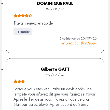
5
DOMINIQUE PAUL
r
s
04 / 08 / 26
2
u
N
r
o
Travail sérieux et rapide
8
9
t
9
Signaler
a
e
Expérience du 20/07/26
v
a
d
MaisonSûr Bordeaux
i
e
v
s
4
i
,
s
5
Gilberte GATT
s
28 / 07 / 26
u
N
r
o
Lorsque vous êtes venu faire un devis après une
9
tempête vous m'avez dit que vous faisiez se travail.
t
Après le 1er devis vous m'avez dit que celui ci
a
e
était pas assez élevé. Après accord du 2èm…
v
d