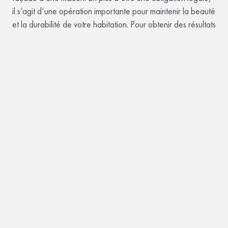
il s’agit d’une opération importante pour maintenir la beauté
et la durabilité de votre habitation. Pour obtenir des résultats
à la hauteur de vos attentes, nous vous conseillons de faire
appel à des professionnels compétents qui sauront
exécuter ces travaux dans les règles de l’art, sans brûler les
étapes. Pour connaître les procédés de MaisonSûr, nous
vous invitons à
consulter notre page expertise
.
←
Quelles sont les démarches
Comment choisir la
administratives pour les travaux de
peinture de sa
rénovation de façade ?
façade ?
→