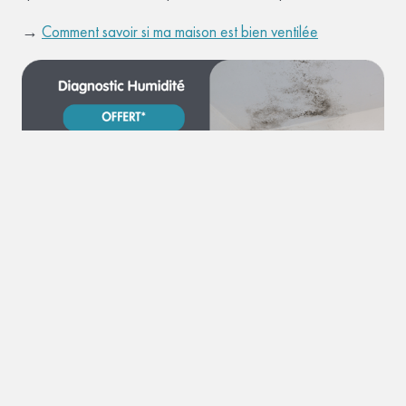
→
Comment savoir si ma maison est bien ventilée
←
Bronchite, asthme, rhinite :
Savoir reconnaître
attention à l’humidité et aux
une odeur d’humidité
moisissures
→