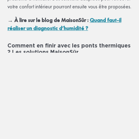
votre confort intérieur pourront ensuite vous être proposées.
→ À lire sur le blog de MaisonSûr :
Quand faut-il
réaliser un diagnostic d’humidité ?
Comment en finir avec les ponts thermiques
? Les solutions MaisonSûr
Améliorer l’isolation du logement
Étant donné que les ponts thermiques sont principalement
liés à des défauts d’isolation, la première solution pour les
supprimer consistera à renforcer celle-ci.
Dans de nombreux logements, les ponts thermiques se
situent à la jonction entre les murs et le plafond. Avec le
temps, les matériaux d’isolation utilisés au niveau des
combles et de la toiture (souvent de la laine de verre) se