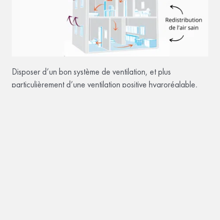
Disposer d’un bon système de ventilation, et plus
particulièrement d’une ventilation positive hygroréglable,
est une solution efficace et pérenne pour lutter contre les
problèmes d’humidité dans votre maison et se débarrasser
des odeurs de moisi. N’hésitez pas à nous contacter
directement pour
obtenir un devis gratuit et sans
engagement.
Vous souhaitez vous débarrasser définitivement de votre
odeur d’humidité ?
Découvrez comment fonctionne la
Ventilation Positive Hygroréglable.
Article mis à jour le 18/04/2023