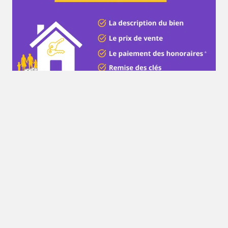
L’acte de vente doit
obligatoirement être réalisé chez
un notaire
. Sachez que
l’acheteur et le vendeur
peuvent choisir le même notaire
. Dans le cas contraire,
il est possible de demander à votre notaire de se déplacer
chez son confrère afin d’être présent pour la signature de
l’acte. Si la vente a été réalisée par le biais d’une agence
immobilière, un représentant de l’agence peut également
être présent.
Le notaire va au préalable procéder à la vérification