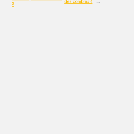
des combles ?
→
?
logo baseline
ÉNERGIE