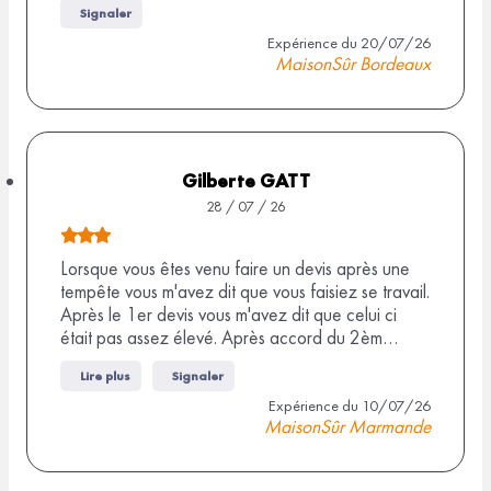
t
9
Signaler
a
e
Expérience du 20/07/26
v
a
d
MaisonSûr Bordeaux
i
e
v
s
4
i
,
s
5
Gilberte GATT
s
28 / 07 / 26
u
N
r
o
Lorsque vous êtes venu faire un devis après une
9
tempête vous m'avez dit que vous faisiez se travail.
t
Après le 1er devis vous m'avez dit que celui ci
a
e
était pas assez élevé. Après accord du 2èm…
v
d
i
Lire plus
Signaler
e
s
Expérience du 10/07/26
3
MaisonSûr Marmande
,
0