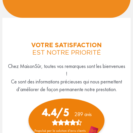
VOTRE SATISFACTION
EST NOTRE PRIORITÉ
Chez MaisonSûr, toutes vos remarques sont les bienvenues
!
Ce sont des informations précieuses qui nous permettent
d’améliorer de façon permanente notre prestation.
4.4/5
289 avis
N
Propulsé par la solution d'avis clients