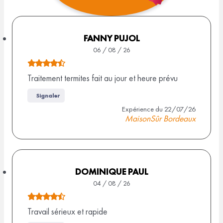
o
t
e
FANNY PUJOL
06 / 08 / 26
d
N
e
o
Traitement termites fait au jour et heure prévu
4
t
Signaler
e
,
Expérience du 22/07/26
d
MaisonSûr Bordeaux
4
e
s
4
,
u
5
DOMINIQUE PAUL
r
s
04 / 08 / 26
2
u
N
r
o
Travail sérieux et rapide
8
9