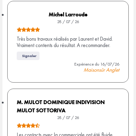
s
u
Michel Larroude
r
28 / 07 / 26
6
N
a
o
Très bons travaux réalisés par Laurent et David.
v
Vraiment contents du résultat. A recommander.
t
i
e
s
Signaler
d
Expérience du 16/07/26
Maisonsûr Anglet
e
5
,
0
s
M. MULOT DOMINIQUE INDIVISION
u
MULOT SOTTORIVA
r
28 / 07 / 26
1
N
0
o
Les contacts avec la commerciale ont été fluide.