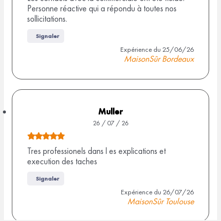
Personne réactive qui a répondu à toutes nos
a
t
sollicitations.
v
e
i
d
Signaler
s
e
Expérience du 25/06/26
MaisonSûr Bordeaux
4
,
5
s
Muller
u
26 / 07 / 26
r
N
9
o
Tres professionels dans l es explications et
a
execution des taches
t
v
e
i
Signaler
d
s
Expérience du 26/07/26
MaisonSûr Toulouse
e
5