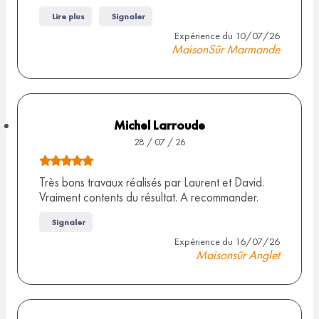
d
i
Lire plus
Signaler
e
s
Expérience du 10/07/26
3
MaisonSûr Marmande
,
0
s
u
Michel Larroude
r
28 / 07 / 26
6
N
a
o
Très bons travaux réalisés par Laurent et David.
v
Vraiment contents du résultat. A recommander.
t
i
e
s
Signaler
d
Expérience du 16/07/26
Maisonsûr Anglet
e
5
,
0