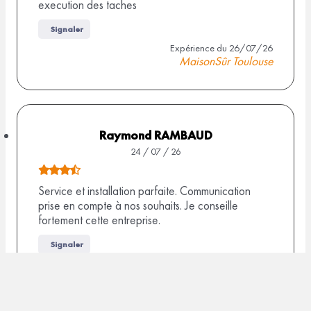
execution des taches
t
v
e
i
Signaler
d
s
Expérience du 26/07/26
MaisonSûr Toulouse
e
5
,
0
s
Raymond RAMBAUD
u
24 / 07 / 26
r
N
1
o
Service et installation parfaite. Communication
prise en compte à nos souhaits. Je conseille
0
t
fortement cette entreprise.
a
e
v
d
Signaler
i
e
Expérience du 08/07/26
MaisonSûr Montauban
s
3
,