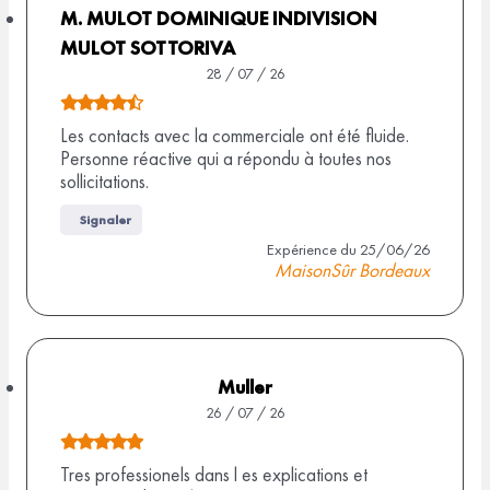
s
M. MULOT DOMINIQUE INDIVISION
u
MULOT SOTTORIVA
r
28 / 07 / 26
1
N
0
o
Les contacts avec la commerciale ont été fluide.
Personne réactive qui a répondu à toutes nos
a
t
sollicitations.
v
e
i
d
Signaler
s
e
Expérience du 25/06/26
MaisonSûr Bordeaux
4
,
5
s
Muller
u
26 / 07 / 26
r
N
9
o
Tres professionels dans l es explications et
a