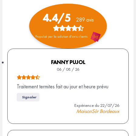
4.4/5
289 avis
N
Propulsé par la solution d'avis clients
o
t
e
FANNY PUJOL
06 / 08 / 26
d
N
e
o
Traitement termites fait au jour et heure prévu
4
t
Signaler
e
,
Expérience du 22/07/26
d
MaisonSûr Bordeaux
4
e
s
4
,