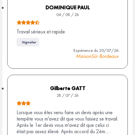
u
5
DOMINIQUE PAUL
r
s
04 / 08 / 26
2
u
N
r
o
Travail sérieux et rapide
8
9
t
9
Signaler
a
e
Expérience du 20/07/26
v
a
d
MaisonSûr Bordeaux
i
e
v
s
4
i
,
s
5
Gilberte GATT
s
28 / 07 / 26
u
N
r
o
Lorsque vous êtes venu faire un devis après une
9
tempête vous m'avez dit que vous faisiez se travail.
t
Après le 1er devis vous m'avez dit que celui ci
a
e
était pas assez élevé. Après accord du 2èm…
v