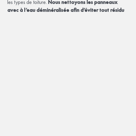
les types de toiture.
Nous nettoyons les panneaux
avec à l’eau déminéralisée afin d’éviter tout résidu
calcaire ou rayure
.
De plus, afin de garantir la performance, la longévité et la
sécurité de votre installation photovoltaïque, MaisonSûr
vous propose désormais un
service d’entretien et de
maintenance adapté à votre installation
.
Un entretien régulier permet notamment :
d’
optimiser la production
d’énergie,
de
prévenir les pertes de rendement
,
de
vérifier le bon fonctionnement des
équipements
,
d’
assurer la pérennité de votre installation
.
Cette prestation comprend : le contrôle général de
l’installation, la vérification des connexions et des