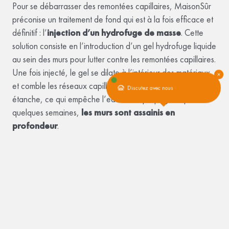
Pour se débarrasser des remontées capillaires, MaisonSûr
préconise un traitement de fond qui est à la fois efficace et
définitif : l’
injection d’un hydrofuge de masse
. Cette
solution consiste en l’introduction d’un gel hydrofuge liquide
au sein des murs pour lutter contre les remontées capillaires.
Une fois injecté, le gel se dilate à l’intérieur des matériaux
et comble les réseaux capillaires. Il crée une barrière
Discutez avec nous
étanche, ce qui empêche l’eau de se propager. Après
quelques semaines,
les murs sont assainis en
profondeur
.
Pour réaliser cette intervention, le technicien commence par
percer le mur à intervalle régulier (tous les 10 à 15 cm).
Pour atteindre l’intégralité du mur, le forage est effectué de
manière oblique, vers la base. Il injecte ensuite le produit à
l’intérieur, puis rebouche les puits de forage avec du
ciment. Une finition à l’enduit est enfin appliquée, de
manière à ce que les trous restent les plus discrets possibles.